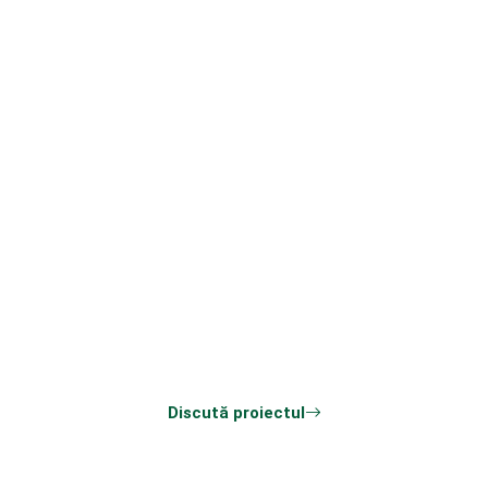
Ai un proiect în această
zonă?
Descrie obiectivul, sistemele implicate și termenul
dorit. Revenim cu întrebările necesare pentru o
estimare realistă.
Discută proiectul
Toate serviciile