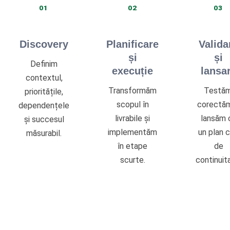
01
02
03
Discovery
Planificare
Valida
și
și
Definim
execuție
lansa
contextul,
Transformăm
Testăm
prioritățile,
scopul în
corectăm
dependențele
livrabile și
lansăm 
și succesul
implementăm
un plan c
măsurabil.
în etape
de
scurte.
continuit